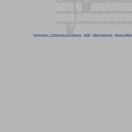
Impressum + Datenschutzerklärung
-
AGB
-
Widerrufsrecht
-
Muster-Wider