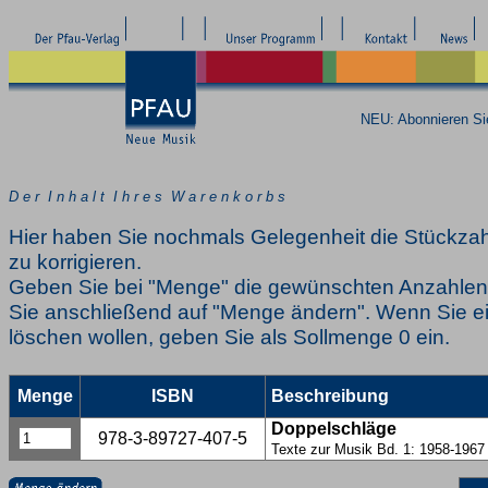
NEU: Abonnieren S
D e r I n h a l t I h r e s W a r e n k o r b s
Hier haben Sie nochmals Gelegenheit die Stückzah
zu korrigieren.
Geben Sie bei "Menge" die gewünschten Anzahlen 
Sie anschließend auf "Menge ändern". Wenn Sie ei
löschen wollen, geben Sie als Sollmenge 0 ein.
Menge
ISBN
Beschreibung
Doppelschläge
978-3-89727-407-5
Texte zur Musik Bd. 1: 1958-1967