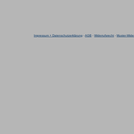
Impressum + Datenschutzerklärung
-
AGB
-
Widerrufsrecht
-
Muster-Wider