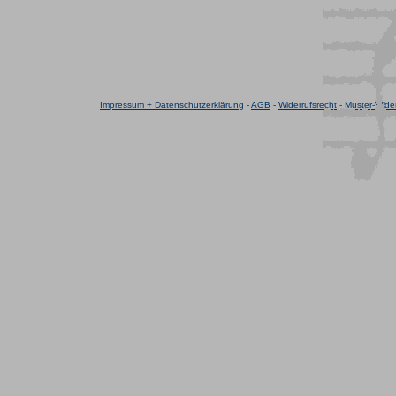
Impressum + Datenschutzerklärung
-
AGB
-
Widerrufsrecht
-
Muster-Wider