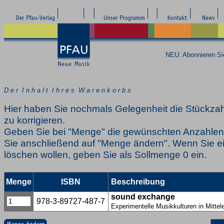
NEU: Abonnieren S
D e r I n h a l t I h r e s W a r e n k o r b s
Hier haben Sie nochmals Gelegenheit die Stückzah
zu korrigieren.
Geben Sie bei "Menge" die gewünschten Anzahlen 
Sie anschließend auf "Menge ändern". Wenn Sie ei
löschen wollen, geben Sie als Sollmenge 0 ein.
Menge
ISBN
Beschreibung
sound exchange
978-3-89727-487-7
Experimentelle Musikkulturen in Mittel