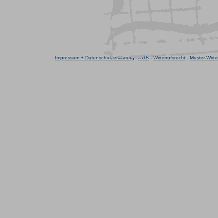
Impressum + Datenschutzerklärung
-
AGB
-
Widerrufsrecht
-
Muster-Wider