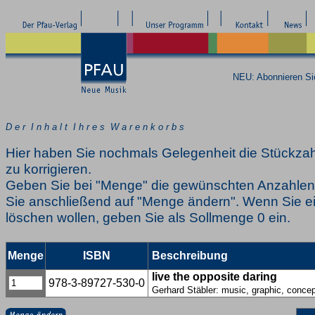
NEU: Abonnieren S
D e r I n h a l t I h r e s W a r e n k o r b s
Hier haben Sie nochmals Gelegenheit die Stückzah
zu korrigieren.
Geben Sie bei "Menge" die gewünschten Anzahlen 
Sie anschließend auf "Menge ändern". Wenn Sie ei
löschen wollen, geben Sie als Sollmenge 0 ein.
Menge
ISBN
Beschreibung
live the opposite daring
978-3-89727-530-0
Gerhard Stäbler: music, graphic, concep