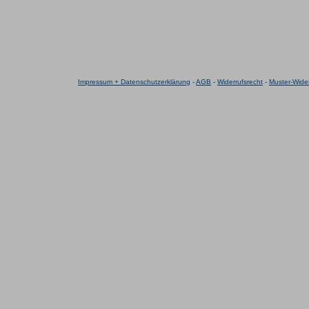
Impressum + Datenschutzerklärung
-
AGB
-
Widerrufsrecht
-
Muster-Wider