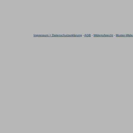
Impressum + Datenschutzerklärung
-
AGB
-
Widerrufsrecht
-
Muster-Wider