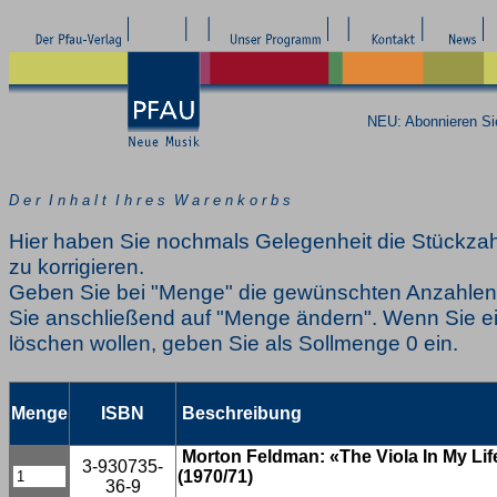
NEU: Abonnieren S
D e r I n h a l t I h r e s W a r e n k o r b s
Hier haben Sie nochmals Gelegenheit die Stückzah
zu korrigieren.
Geben Sie bei "Menge" die gewünschten Anzahlen 
Sie anschließend auf "Menge ändern". Wenn Sie ei
löschen wollen, geben Sie als Sollmenge 0 ein.
Menge
ISBN
Beschreibung
Morton Feldman: «The Viola In My Life
3-930735-
(1970/71)
36-9