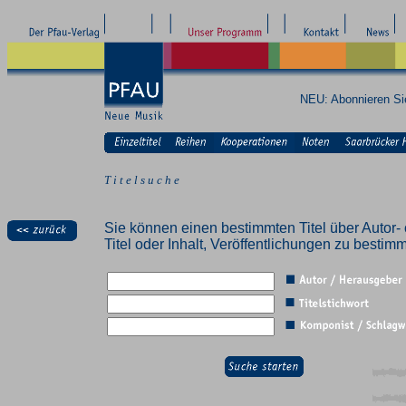
NEU: Abonnieren S
T i t e l s u c h e
Sie können einen bestimmten Titel über Autor- 
Titel oder Inhalt, Veröffentlichungen zu besti