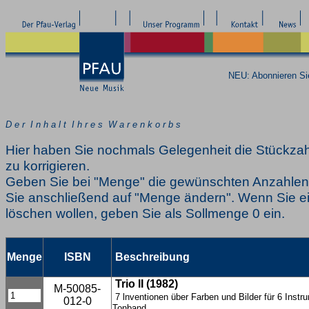
NEU: Abonnieren S
D e r I n h a l t I h r e s W a r e n k o r b s
Hier haben Sie nochmals Gelegenheit die Stückzah
zu korrigieren.
Geben Sie bei "Menge" die gewünschten Anzahlen 
Sie anschließend auf "Menge ändern". Wenn Sie ei
löschen wollen, geben Sie als Sollmenge 0 ein.
Menge
ISBN
Beschreibung
Trio II (1982)
M-50085-
7 lnventionen über Farben und Bilder für 6 Inst
012-0
Tonband