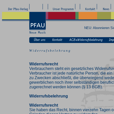
NEU: Abonnieren S
W i d e r r u f s b e l e h r u n g
Widerrufsrecht
Verbrauchern steht ein gesetzliches Widerrufsr
Verbraucher ist jede natürliche Person, die ei
zu Zwecken abschließt, die überwiegend weder
gewerblichen noch ihrer selbständigen beruflic
zugerechnet werden können (§ 13 BGB).
Widerrufsbelehrung
Widerrufsrecht
Sie haben das Recht, binnen vierzehn Tagen 