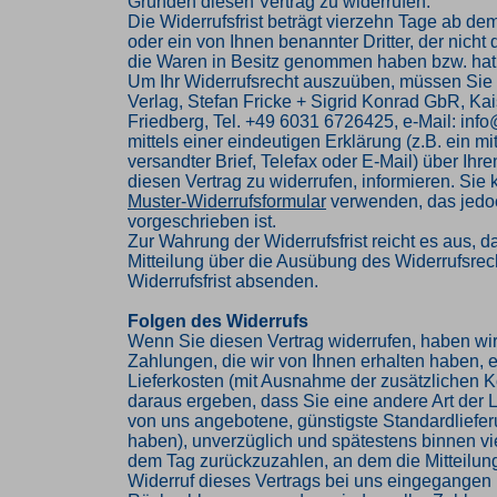
Gründen diesen Vertrag zu widerrufen.
Die Widerrufsfrist beträgt vierzehn Tage ab de
oder ein von Ihnen benannter Dritter, der nicht d
die Waren in Besitz genommen haben bzw. hat
Um Ihr Widerrufsrecht auszuüben, müssen Sie
Verlag, Stefan Fricke + Sigrid Konrad GbR, Kai
Friedberg, Tel. +49 6031 6726425, e-Mail: inf
mittels einer eindeutigen Erklärung (z.B. ein mi
versandter Brief, Telefax oder E-Mail) über Ihr
diesen Vertrag zu widerrufen, informieren. Sie
Muster-Widerrufsformular
verwenden, das jedoc
vorgeschrieben ist.
Zur Wahrung der Widerrufsfrist reicht es aus, d
Mitteilung über die Ausübung des Widerrufsrech
Widerrufsfrist absenden.
Folgen des Widerrufs
Wenn Sie diesen Vertrag widerrufen, haben wir
Zahlungen, die wir von Ihnen erhalten haben, e
Lieferkosten (mit Ausnahme der zusätzlichen Ko
daraus ergeben, dass Sie eine andere Art der L
von uns angebotene, günstigste Standardliefe
haben), unverzüglich und spätestens binnen v
dem Tag zurückzuzahlen, an dem die Mitteilung
Widerruf dieses Vertrags bei uns eingegangen i