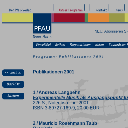
NEU: Abonnieren S
P r o g r a m m : P u b l i k a t i o n e n 2 0 0 1
Publikationen 2001
1 / Andreas Langbehn
Experimentelle Musik als Ausgangspunkt f
226 S., Notenbsp., br., 2001
ISBN 3-89727-169-9, 20.00 EUR
2 / Mauricio Rosenmann Taub