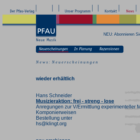
NEU: Abonnieren S
N e w s : N e u e r s c h e i n u n g e n
wieder erhältlich
Hans Schneider
Musizieraktion: frei - streng - lose
Anregungen zur V/Ermittlung experimenteller M
Komponierweisen
Bestellung unter
hs@klingt.org