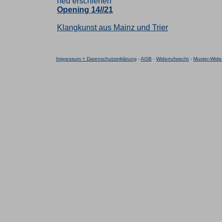
neu erschienen
Opening 14//21
Klangkunst aus Mainz und Trier
Impressum + Datenschutzerklärung
-
AGB
-
Widerrufsrecht
-
Muster-Wider