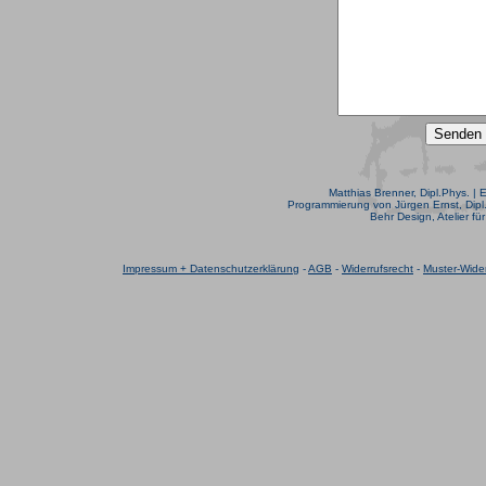
Matthias Brenner, Dipl.Phys. | 
Programmierung von Jürgen Ernst, Dipl.
Behr Design, Atelier fü
Impressum + Datenschutzerklärung
-
AGB
-
Widerrufsrecht
-
Muster-Wider