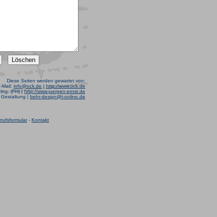
Diese Seiten werden gewartet von:
E-Mail:
info@ock.de
|
http://www.ock.de
Ing. (FH) |
http://www.juergen-ernst.de
r Gestaltung |
behr-design@t-online.de
rufsformular
-
Kontakt