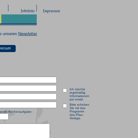
ie unseren
Newsletter
Ich möchte
regelmäßig
Informationen
per email.
Bitte schicken
Sie mir das
Programm
olgende Rechenaufgabe:
des Pfau-
Verlags.