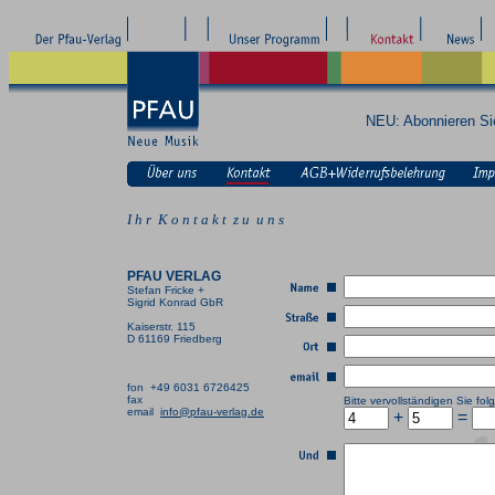
NEU: Abonnieren S
I h r K o n t a k t z u u n s
PFAU VERLAG
Stefan Fricke +
Sigrid Konrad GbR
Kaiserstr. 115
D 61169 Friedberg
fon +49 6031 6726425
fax
Bitte vervollständigen Sie f
email
info@pfau-verlag.de
+
=