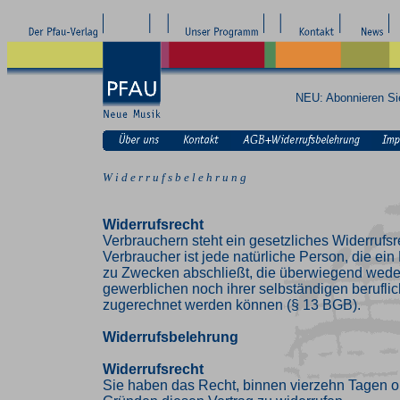
NEU: Abonnieren S
W i d e r r u f s b e l e h r u n g
Widerrufsrecht
Verbrauchern steht ein gesetzliches Widerrufsr
Verbraucher ist jede natürliche Person, die ei
zu Zwecken abschließt, die überwiegend weder
gewerblichen noch ihrer selbständigen beruflic
zugerechnet werden können (§ 13 BGB).
Widerrufsbelehrung
Widerrufsrecht
Sie haben das Recht, binnen vierzehn Tagen 