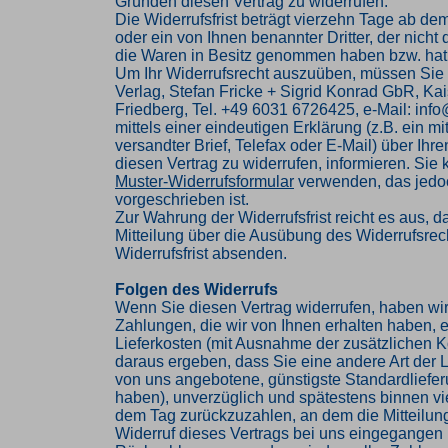
Gründen diesen Vertrag zu widerrufen.
Die Widerrufsfrist beträgt vierzehn Tage ab de
oder ein von Ihnen benannter Dritter, der nicht d
die Waren in Besitz genommen haben bzw. hat
Um Ihr Widerrufsrecht auszuüben, müssen Sie
Verlag, Stefan Fricke + Sigrid Konrad GbR, Kai
Friedberg, Tel. +49 6031 6726425, e-Mail: inf
mittels einer eindeutigen Erklärung (z.B. ein mi
versandter Brief, Telefax oder E-Mail) über Ihr
diesen Vertrag zu widerrufen, informieren. Sie
Muster-Widerrufsformular
verwenden, das jedoc
vorgeschrieben ist.
Zur Wahrung der Widerrufsfrist reicht es aus, d
Mitteilung über die Ausübung des Widerrufsrech
Widerrufsfrist absenden.
Folgen des Widerrufs
Wenn Sie diesen Vertrag widerrufen, haben wir
Zahlungen, die wir von Ihnen erhalten haben, e
Lieferkosten (mit Ausnahme der zusätzlichen Ko
daraus ergeben, dass Sie eine andere Art der L
von uns angebotene, günstigste Standardliefe
haben), unverzüglich und spätestens binnen v
dem Tag zurückzuzahlen, an dem die Mitteilung
Widerruf dieses Vertrags bei uns eingegangen i