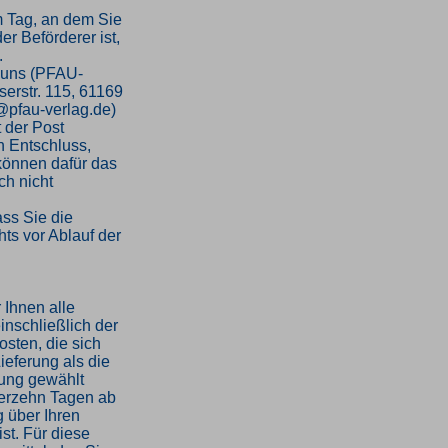
m Tag, an dem Sie
er Beförderer ist,
.
 uns (PFAU-
serstr. 115, 61169
o@pfau-verlag.de)
t der Post
en Entschluss,
 können dafür das
h nicht
ass Sie die
ts vor Ablauf der
 Ihnen alle
inschließlich der
sten, die sich
ieferung als die
rung gewählt
ierzehn Tagen ab
 über Ihren
st. Für diese