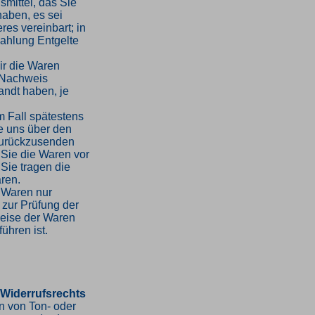
mittel, das Sie
haben, es sei
es vereinbart; in
ahlung Entgelte
ir die Waren
 Nachweis
andt haben, je
m Fall spätestens
e uns über den
 zurückzusenden
 Sie die Waren vor
Sie tragen die
ren.
 Waren nur
 zur Prüfung der
weise der Waren
ühren ist.
 Widerrufsrechts
en von Ton- oder