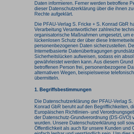
Daten informieren. Ferner werden betroffene P
dieser Datenschutzerklärung über die ihnen z
Rechte aufgeklärt.
Die PFAU-Verlag S. Fricke + S. Konrad GbR hat
Verarbeitung Verantwortlicher zahlreiche tech
organisatorische Maßnahmen umgesetzt, um e
lückenlosen Schutz der über diese Internetseit
personenbezogenen Daten sicherzustellen. D
Internetbasierte Datenübertragungen grundsätz
Sicherheitslücken aufweisen, sodass ein absol
gewährleistet werden kann. Aus diesem Grund s
betroffenen Person frei, personenbezogene Da
alternativen Wegen, beispielsweise telefonisch
übermitteln.
1. Begriffsbestimmungen
Die Datenschutzerklärung der PFAU-Verlag S. 
Konrad GbR beruht auf den Begrifflichkeiten, d
Europäischen Richtlinien- und Verordnungsge
der Datenschutz-Grundverordnung (DS-GVO) 
wurden. Unsere Datenschutzerklärung soll sowo
Öffentlichkeit als auch für unsere Kunden und 
einfach lesbar und verständlich sein. Um dies 