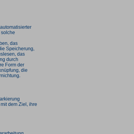
 automatisierter
 solche
ben, das
die Speicherung,
slesen, das
ung durch
ere Form der
knüpfung, die
rnichtung.
Markierung
it dem Ziel, ihre
Verarbeitung