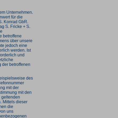
erem Unternehmen.
wert für die
 S. Konrad GbR.
g S. Fricke + S.
be
 betroffene
mens über unsere
te jedoch eine
lich werden. Ist
orderlich und
etzliche
g der betroffenen
eispielsweise des
Telefonnummer
ang mit der
stimmung mit den
R geltenden
Mittels dieser
men die
 von uns
sonenbezogenen