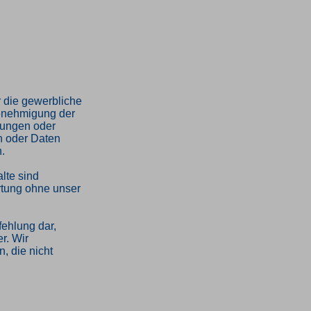
 die gewerbliche
Genehmigung der
rungen oder
n oder Daten
.
lte sind
ertung ohne unser
fehlung dar,
r. Wir
, die nicht