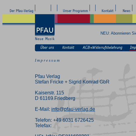
NEU: Abonnieren S
I m p r e s s u m
Pfau Verlag
Stefan Fricke + Sigrid Konrad GbR
Kaiserstr. 115
D 61169 Friedberg
E-Mail:
info@pfau-verlag.de
Telefon: +49 6031 6726425
Telefax: