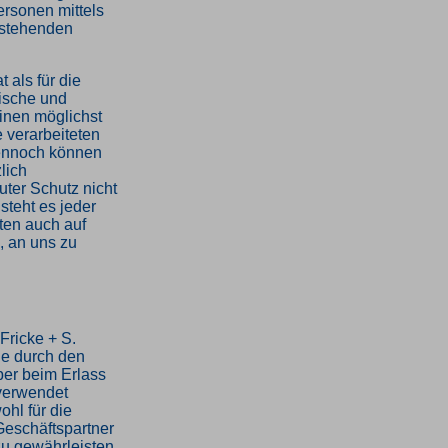
ersonen mittels
ustehenden
 als für die
nische und
inen möglichst
e verarbeiteten
ennoch können
lich
uter Schutz nicht
teht es jeder
ten auch auf
, an uns zu
Fricke + S.
ie durch den
ber beim Erlass
verwendet
hl für die
Geschäftspartner
zu gewährleisten,