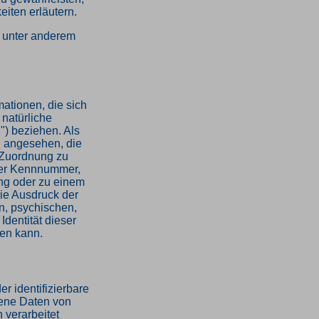
eiten erläutern.
g unter anderem
ationen, die sich
e natürliche
") beziehen. Als
on angesehen, die
s Zuordnung zu
ner Kennnummer,
ng oder zu einem
ie Ausdruck der
n, psychischen,
 Identität dieser
den kann.
er identifizierbare
ene Daten von
 verarbeitet