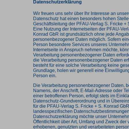
Datenschutzerklärung
Wir freuen uns sehr über Ihr Interesse an uns
Datenschutz hat einen besonders hohen Stellen
Geschäftsleitung der PFAU-Verlag S. Fricke +
Eine Nutzung der Internetseiten der PFAU-Verla
Konrad GbR ist grundsätzlich ohne jede Anga
personenbezogener Daten möglich. Sofern eine
Person besondere Services unseres Unterneh
Internetseite in Anspruch nehmen möchte, könn
Verarbeitung personenbezogener Daten erforder
die Verarbeitung personenbezogener Daten erf
besteht für eine solche Verarbeitung keine ges
Grundlage, holen wir generell eine Einwilligun
Person ein.
Die Verarbeitung personenbezogener Daten, b
Namens, der Anschrift, E-Mail-Adresse oder 
einer betroffenen Person, erfolgt stets im Einkl
Datenschutz-Grundverordnung und in Überein
für die PFAU-Verlag S. Fricke + S. Konrad Gb
landesspezifischen Datenschutzbestimmungen. 
Datenschutzerklärung möchte unser Unterneh
Öffentlichkeit über Art, Umfang und Zweck der
erhobenen, genutzten und verarbeiteten per