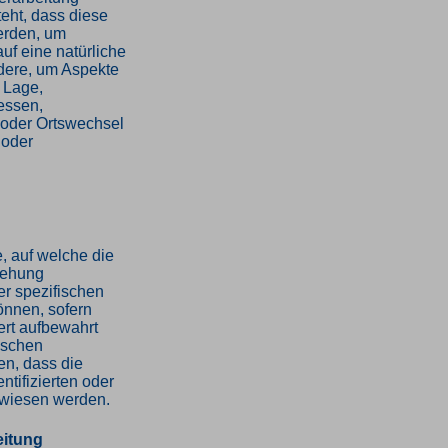
eht, dass diese
erden, um
uf eine natürliche
dere, um Aspekte
r Lage,
ressen,
t oder Ortswechsel
 oder
, auf welche die
iehung
er spezifischen
önnen, sofern
ert aufbewahrt
ischen
en, dass die
tifizierten oder
gewiesen werden.
eitung