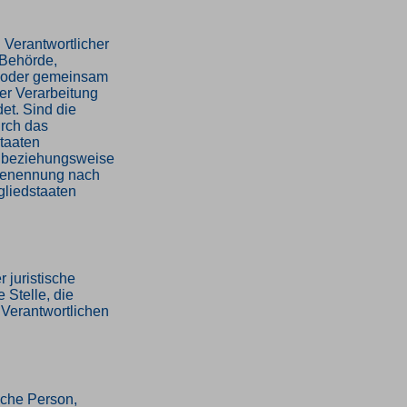
g Verantwortlicher
, Behörde,
in oder gemeinsam
er Verarbeitung
t. Sind die
urch das
staaten
e beziehungsweise
 Benennung nach
gliedstaaten
r juristische
 Stelle, die
Verantwortlichen
ische Person,