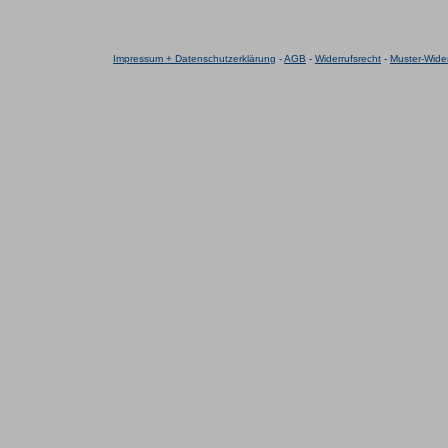
Impressum + Datenschutzerklärung
-
AGB
-
Widerrufsrecht
-
Muster-Wider