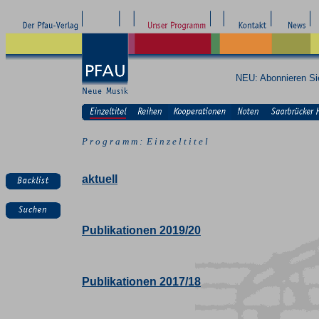
NEU: Abonnieren S
P r o g r a m m : E i n z e l t i t e l
aktuell
Publikationen 2019/20
Publikationen 2017/18