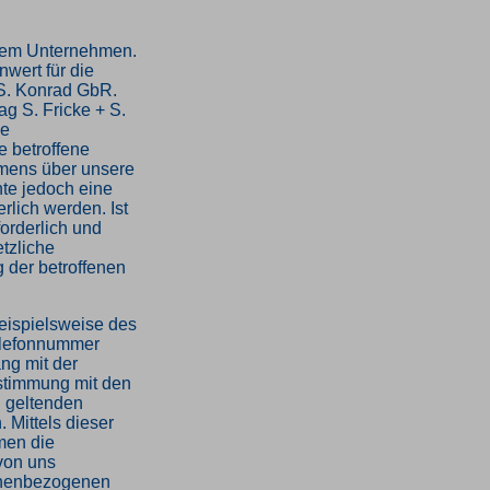
erem Unternehmen.
wert für die
 S. Konrad GbR.
g S. Fricke + S.
be
 betroffene
mens über unsere
te jedoch eine
lich werden. Ist
orderlich und
etzliche
g der betroffenen
eispielsweise des
Telefonnummer
ang mit der
stimmung mit den
R geltenden
Mittels dieser
men die
 von uns
sonenbezogenen