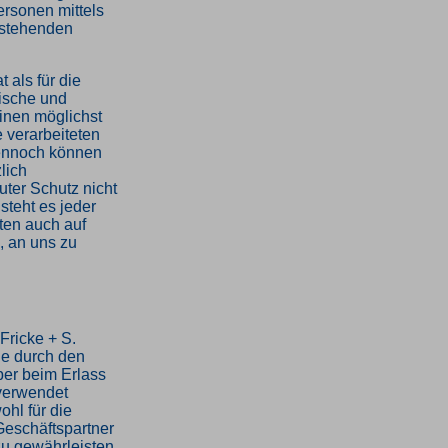
ersonen mittels
ustehenden
 als für die
nische und
inen möglichst
e verarbeiteten
ennoch können
lich
uter Schutz nicht
teht es jeder
ten auch auf
, an uns zu
Fricke + S.
ie durch den
ber beim Erlass
verwendet
hl für die
Geschäftspartner
zu gewährleisten,