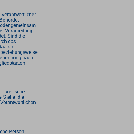
g Verantwortlicher
, Behörde,
in oder gemeinsam
er Verarbeitung
t. Sind die
urch das
staaten
e beziehungsweise
 Benennung nach
gliedstaaten
r juristische
 Stelle, die
Verantwortlichen
ische Person,