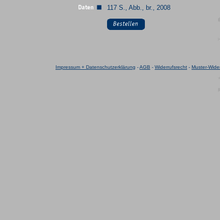
117 S., Abb., br., 2008
Impressum + Datenschutzerklärung
-
AGB
-
Widerrufsrecht
-
Muster-Wider