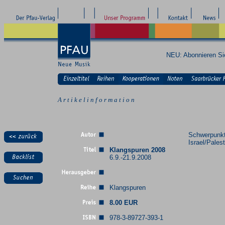
NEU: Abonnieren S
A r t i k e l i n f o r m a t i o n
Schwerpunkt
Israel/Pales
Klangspuren 2008
6.9.-21.9.2008
Klangspuren
8.00 EUR
978-3-89727-393-1