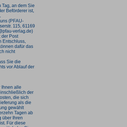
m Tag, an dem Sie
er Beförderer ist,
.
 uns (PFAU-
serstr. 115, 61169
o@pfau-verlag.de)
t der Post
en Entschluss,
 können dafür das
h nicht
ass Sie die
ts vor Ablauf der
 Ihnen alle
inschließlich der
sten, die sich
ieferung als die
rung gewählt
ierzehn Tagen ab
 über Ihren
st. Für diese