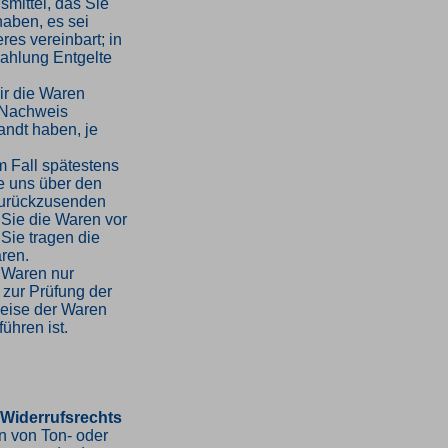
mittel, das Sie
haben, es sei
es vereinbart; in
ahlung Entgelte
ir die Waren
 Nachweis
andt haben, je
m Fall spätestens
e uns über den
 zurückzusenden
 Sie die Waren vor
Sie tragen die
ren.
 Waren nur
 zur Prüfung der
weise der Waren
ühren ist.
 Widerrufsrechts
en von Ton- oder