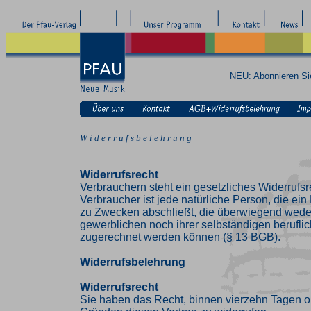
NEU: Abonnieren S
W i d e r r u f s b e l e h r u n g
Widerrufsrecht
Verbrauchern steht ein gesetzliches Widerrufsr
Verbraucher ist jede natürliche Person, die ei
zu Zwecken abschließt, die überwiegend weder
gewerblichen noch ihrer selbständigen beruflic
zugerechnet werden können (§ 13 BGB).
Widerrufsbelehrung
Widerrufsrecht
Sie haben das Recht, binnen vierzehn Tagen 