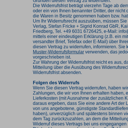
Gründen diesen Vertrag zu widerrufen.
Die Widerrufsfrist beträgt vierzehn Tage ab de
oder ein von Ihnen benannter Dritter, der nicht d
die Waren in Besitz genommen haben bzw. hat
Um Ihr Widerrufsrecht auszuüben, müssen Sie
Verlag, Stefan Fricke + Sigrid Konrad GbR, Kai
Friedberg, Tel. +49 6031 6726425, e-Mail: inf
mittels einer eindeutigen Erklärung (z.B. ein mi
versandter Brief, Telefax oder E-Mail) über Ihr
diesen Vertrag zu widerrufen, informieren. Sie
Muster-Widerrufsformular
verwenden, das jedoc
vorgeschrieben ist.
Zur Wahrung der Widerrufsfrist reicht es aus, d
Mitteilung über die Ausübung des Widerrufsrech
Widerrufsfrist absenden.
Folgen des Widerrufs
Wenn Sie diesen Vertrag widerrufen, haben wir
Zahlungen, die wir von Ihnen erhalten haben, e
Lieferkosten (mit Ausnahme der zusätzlichen Ko
daraus ergeben, dass Sie eine andere Art der L
von uns angebotene, günstigste Standardliefe
haben), unverzüglich und spätestens binnen v
dem Tag zurückzuzahlen, an dem die Mitteilung
Widerruf dieses Vertrags bei uns eingegangen i