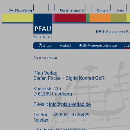
NEU: Abonnieren S
I m p r e s s u m
Pfau Verlag
Stefan Fricke + Sigrid Konrad GbR
Kaiserstr. 115
D 61169 Friedberg
E-Mail:
info@pfau-verlag.de
Telefon: +49 6031 6726425
Telefax: