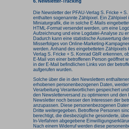
6. Newsletter-Tracking
Die Newsletter der PFAU-Verlag S. Fricke + S
enthalten sogenannte Zählpixel. Ein Zählpixel i
Miniaturgrafik, die in solche E-Mails eingebette
HTML-Format versendet werden, um eine Logd
Aufzeichnung und eine Logdatei-Analyse zu e
Dadurch kann eine statistische Auswertung des
Misserfolges von Online-Marketing-Kampagnen
werden. Anhand des eingebetteten Zählpixels
Verlag S. Fricke + S. Konrad GbR erkennen, o
E-Mail von einer betroffenen Person geöffnet 
in der E-Mail befindlichen Links von der betro
aufgerufen wurden.
Solche über die in den Newslettern enthaltene
erhobenen personenbezogenen Daten, werden 
Verarbeitung Verantwortlichen gespeichert un
den Newsletterversand zu optimieren und den I
Newsletter noch besser den Interessen der bet
anzupassen. Diese personenbezogenen Daten
Dritte weitergegeben. Betroffene Personen sind
berechtigt, die diesbezügliche gesonderte, üb
In-Verfahren abgegebene Einwilligungserkläru
Nach einem Widerruf werden diese personen