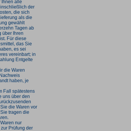
 Ihnen alle
inschließlich der
sten, die sich
ieferung als die
rung gewählt
ierzehn Tagen ab
 über Ihren
st. Für diese
mittel, das Sie
haben, es sei
es vereinbart; in
ahlung Entgelte
ir die Waren
 Nachweis
andt haben, je
m Fall spätestens
e uns über den
 zurückzusenden
 Sie die Waren vor
Sie tragen die
ren.
 Waren nur
 zur Prüfung der