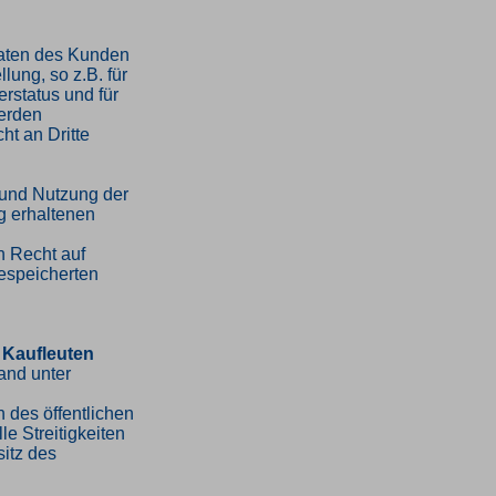
Daten des Kunden
lung, so z.B. für
erstatus und für
erden
ht an Dritte
 und Nutzung der
 erhaltenen
n Recht auf
espeicherten
 Kaufleuten
and unter
 des öffentlichen
le Streitigkeiten
sitz des