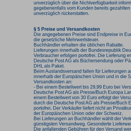
unverzüglich über die Nichtverfügbarkeit infor
gegebenenfalls vom Kunden bereits gezahlten
unverzüglich rückerstatten.
§ 5 Preise und Versandkosten
Die angegebenen Preise sind Endpreise in Eur
die gesetzliche Mehrwertsteuer.
Buchhändler erhalten die üblichen Rabatte.
Lieferungen innerhalb der Bundesrepublik Deu
Verbraucher erfolgen portofrei. Die Lieferung er
Deutsche Post AG als Büchersendung oder Pä
DHL als Paket.
Beim Auslandsversand fallen für Lieferungen 
innerhalb der Europäischen Union und in die 
Versandkosten an:
- Bei einem Bestellwert bis 29,99 Euro bei Ver
Deutsche Post AG als Presse/Buch Europa Lan
einem Bestellwert von 30 Euro erfolgt der Vers
durch die Deutsche Post AG als Presse/Buch 
portofrei. Der Verkäufer liefert nicht an Privat
der Europäischen Union oder der Schweiz.
Bei Lieferungen an Buchhändler wählt der Ver
günstigsten Versandweg. Gesonderte Lieferwe
Die anfallenden Gebühren für den Versand we