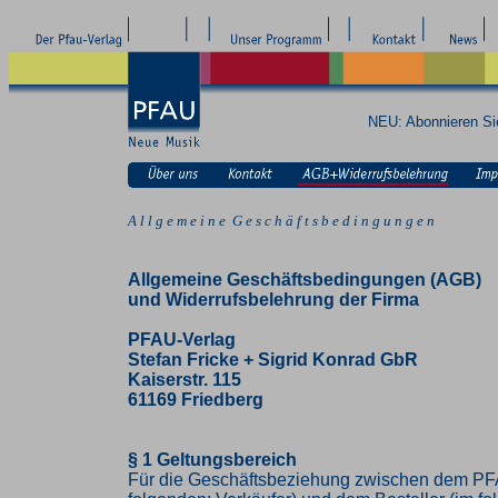
NEU: Abonnieren S
A l l g e m e i n e G e s c h ä f t s b e d i n g u n g e n
Allgemeine Geschäftsbedingungen (AGB)
und Widerrufsbelehrung der Firma
PFAU-Verlag
Stefan Fricke + Sigrid Konrad GbR
Kaiserstr. 115
61169 Friedberg
§ 1 Geltungsbereich
Für die Geschäftsbeziehung zwischen dem PF