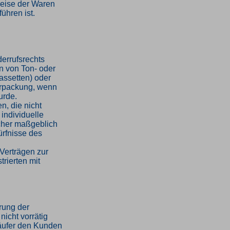
weise der Waren
ühren ist.
errufsrechts
en von Ton- oder
assetten) oder
erpackung, wenn
urde.
n, die nicht
 individuelle
cher maßgeblich
ürfnisse des
Verträgen zur
trierten mit
hrung der
nicht vorrätig
rkäufer den Kunden