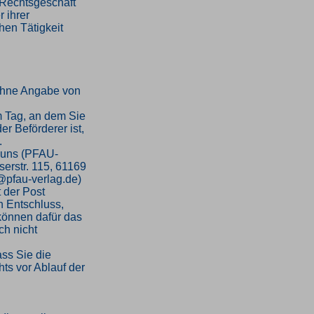
n Rechtsgeschäft
 ihrer
hen Tätigkeit
ohne Angabe von
m Tag, an dem Sie
er Beförderer ist,
.
 uns (PFAU-
serstr. 115, 61169
o@pfau-verlag.de)
t der Post
en Entschluss,
 können dafür das
h nicht
ass Sie die
ts vor Ablauf der