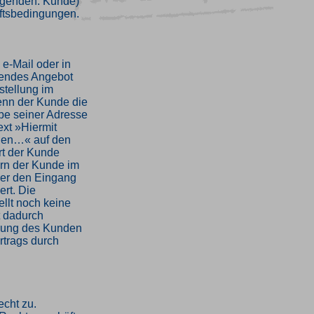
olgenden: Kunde)
ftsbedingungen.
 e-Mail oder in
dendes Angebot
stellung im
enn der Kunde die
be seiner Adresse
xt »Hiermit
nden…« auf den
ärt der Kunde
ern der Kunde im
über den Eingang
ert. Die
llt noch keine
t dadurch
llung des Kunden
rtrags durch
echt zu.