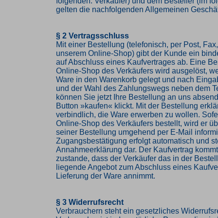
folgenden: Verkäufer) und dem Besteller (im f
gelten die nachfolgenden Allgemeinen Geschä
§ 2 Vertragsschluss
Mit einer Bestellung (telefonisch, per Post, Fax,
unserem Online-Shop) gibt der Kunde ein bin
auf Abschluss eines Kaufvertrages ab. Eine Be
Online-Shop des Verkäufers wird ausgelöst, w
Ware in den Warenkorb gelegt und nach Einga
und der Wahl des Zahlungswegs neben dem Te
können Sie jetzt Ihre Bestellung an uns abse
Button »kaufen« klickt. Mit der Bestellung erkl
verbindlich, die Ware erwerben zu wollen. Sof
Online-Shop des Verkäufers bestellt, wird er 
seiner Bestellung umgehend per E-Mail informi
Zugangsbestätigung erfolgt automatisch und ste
Annahmeerklärung dar. Der Kaufvertrag komm
zustande, dass der Verkäufer das in der Beste
liegende Angebot zum Abschluss eines Kaufve
Lieferung der Ware annimmt.
§ 3 Widerrufsrecht
Verbrauchern steht ein gesetzliches Widerrufsr