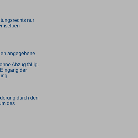
.
tungsrechts nur
demselben
unden angegebene
ohne Abzug fällig.
h Eingang der
ung.
orderung durch den
tum des