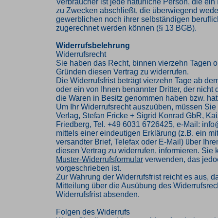
Verbraucher ist jede natürliche Person, die ei
zu Zwecken abschließt, die überwiegend weder
gewerblichen noch ihrer selbständigen beruflic
zugerechnet werden können (§ 13 BGB).
Widerrufsbelehrung
Widerrufsrecht
Sie haben das Recht, binnen vierzehn Tagen 
Gründen diesen Vertrag zu widerrufen.
Die Widerrufsfrist beträgt vierzehn Tage ab de
oder ein von Ihnen benannter Dritter, der nicht d
die Waren in Besitz genommen haben bzw. hat
Um Ihr Widerrufsrecht auszuüben, müssen Sie
Verlag, Stefan Fricke + Sigrid Konrad GbR, Kai
Friedberg, Tel. +49 6031 6726425, e-Mail: inf
mittels einer eindeutigen Erklärung (z.B. ein mi
versandter Brief, Telefax oder E-Mail) über Ihr
diesen Vertrag zu widerrufen, informieren. Sie
Muster-Widerrufsformular
verwenden, das jedoc
vorgeschrieben ist.
Zur Wahrung der Widerrufsfrist reicht es aus, d
Mitteilung über die Ausübung des Widerrufsrech
Widerrufsfrist absenden.
Folgen des Widerrufs