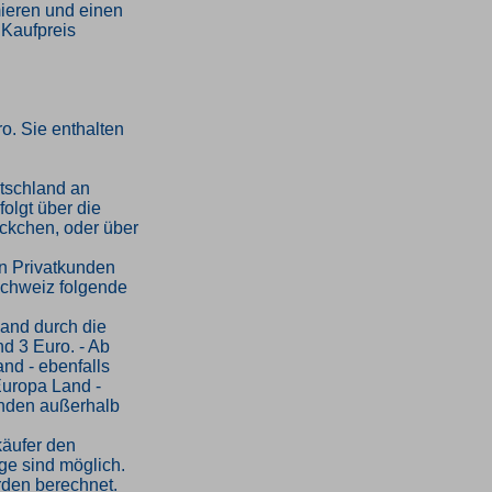
mieren und einen
 Kaufpreis
o. Sie enthalten
tschland an
folgt über die
ckchen, oder über
an Privatkunden
Schweiz folgende
sand durch die
d 3 Euro. - Ab
and - ebenfalls
Europa Land -
kunden außerhalb
käufer den
ge sind möglich.
rden berechnet.