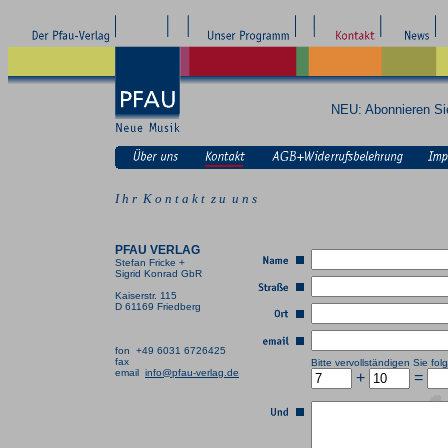
NEU: Abonnieren S
I h r K o n t a k t z u u n s
PFAU VERLAG
Stefan Fricke +
Sigrid Konrad GbR
Kaiserstr. 115
D 61169 Friedberg
fon +49 6031 6726425
fax
Bitte vervollständigen Sie f
email
info@pfau-verlag.de
+
=