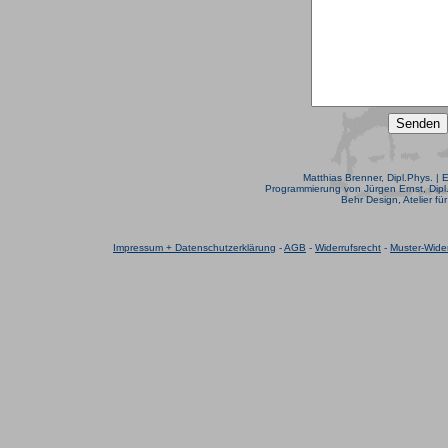
Matthias Brenner, Dipl.Phys. | 
Programmierung von Jürgen Ernst, Dipl.
Behr Design, Atelier fü
Impressum + Datenschutzerklärung
-
AGB
-
Widerrufsrecht
-
Muster-Wider