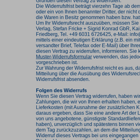
Gründen diesen Vertrag zu widerrufen.
Die Widerrufsfrist beträgt vierzehn Tage ab de
oder ein von Ihnen benannter Dritter, der nicht d
die Waren in Besitz genommen haben bzw. hat
Um Ihr Widerrufsrecht auszuüben, müssen Sie
Verlag, Stefan Fricke + Sigrid Konrad GbR, Kai
Friedberg, Tel. +49 6031 6726425, e-Mail: inf
mittels einer eindeutigen Erklärung (z.B. ein mi
versandter Brief, Telefax oder E-Mail) über Ihr
diesen Vertrag zu widerrufen, informieren. Sie
Muster-Widerrufsformular
verwenden, das jedoc
vorgeschrieben ist.
Zur Wahrung der Widerrufsfrist reicht es aus, d
Mitteilung über die Ausübung des Widerrufsrech
Widerrufsfrist absenden.
Folgen des Widerrufs
Wenn Sie diesen Vertrag widerrufen, haben wir
Zahlungen, die wir von Ihnen erhalten haben, e
Lieferkosten (mit Ausnahme der zusätzlichen Ko
daraus ergeben, dass Sie eine andere Art der L
von uns angebotene, günstigste Standardliefe
haben), unverzüglich und spätestens binnen v
dem Tag zurückzuzahlen, an dem die Mitteilung
Widerruf dieses Vertrags bei uns eingegangen i