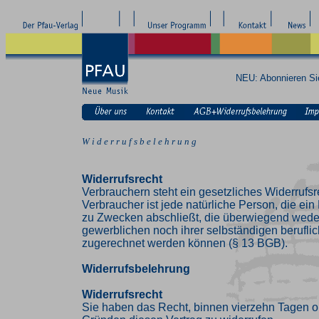
NEU: Abonnieren S
W i d e r r u f s b e l e h r u n g
Widerrufsrecht
Verbrauchern steht ein gesetzliches Widerrufsr
Verbraucher ist jede natürliche Person, die ei
zu Zwecken abschließt, die überwiegend weder
gewerblichen noch ihrer selbständigen beruflic
zugerechnet werden können (§ 13 BGB).
Widerrufsbelehrung
Widerrufsrecht
Sie haben das Recht, binnen vierzehn Tagen 