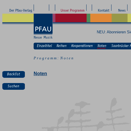
NEU: Abonnieren S
P r o g r a m m : N o t e n
Noten