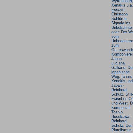
Wyttenbach, 
Xenakis u.a.
Essays:
Christoph
Schlüren,
Signale ins
Unbekannte
oder: Der W
vom
Unbedeuten
zum
Gotteswunde
Komponieren
Japan ·
Luciana
Galliano, De
japanische
Weg. Iannis
Xenakis und
Japan ·
Reinhard
Schulz, Still
zwischen Os
und West. D
Komponist
Toshio
Hosokawa ·
Reinhard
Schulz, Der
Pluralismus 