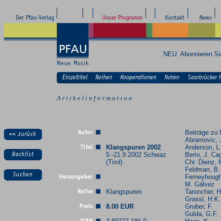
NEU: Abonnieren S
A r t i k e l i n f o r m a t i o n
Beiträge zu 
Abramovic, 
Klangspuren 2002
Anderson, L
5.-21.9.2002 Schwaz
Berio, J. Ca
(Tirol)
Chr. Dienz, 
Feldman, B.
Ferneyhough
M. Gálvez
Klangspuren
Taroncher, H
Grassl, H.K.
8.00 EUR
Gruber, F.
Gulda, G.F.