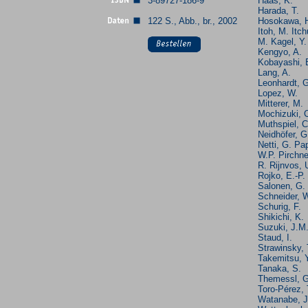
3-89727-186-9
Haas, K.
Harada, T.
122 S., Abb., br., 2002
Hosokawa, 
Itoh, M. Itch
M. Kagel, Y.
Kengyo, A.
Kobayashi, 
Lang, A.
Leonhardt, G
Lopez, W.
Mitterer, M.
Mochizuki, C
Muthspiel, C
Neidhöfer, G
Netti, G. Pa
W.P. Pirchne
R. Rijnvos, 
Rojko, E.-P.
Salonen, G.
Schneider, 
Schurig, F.
Shikichi, K.
Suzuki, J.M
Staud, I.
Strawinsky, 
Takemitsu, Y
Tanaka, S.
Themessl, G
Toro-Pérez, 
Watanabe, J