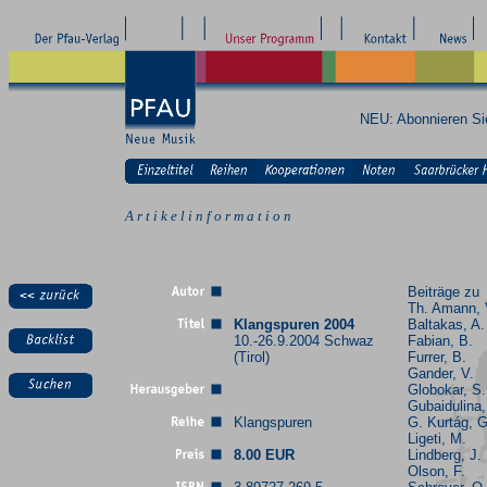
NEU: Abonnieren S
A r t i k e l i n f o r m a t i o n
Beiträge zu
Th. Amann, 
Klangspuren 2004
Baltakas, A.
10.-26.9.2004 Schwaz
Fabian, B.
(Tirol)
Furrer, B.
Gander, V.
Globokar, S.
Gubaidulina,
Klangspuren
G. Kurtág, G
Ligeti, M.
8.00 EUR
Lindberg, J.
Olson, F.