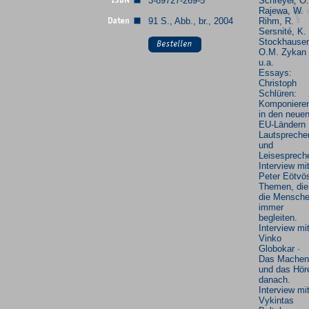
3-89727-269-5
Schreyer, O.
Rajewa, W.
91 S., Abb., br., 2004
Rihm, R.
Sersnité, K.
Stockhause
O.M. Zykan
u.a.
Essays:
Christoph
Schlüren:
Komponiere
in den neue
EU-Ländern 
Lautspreche
und
Leisespreche
Interview mi
Peter Eötvös
Themen, die
die Mensch
immer
begleiten.
Interview mi
Vinko
Globokar ·
Das Machen
und das Hör
danach.
Interview mi
Vykintas