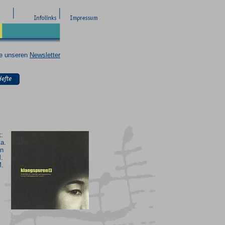
ie unseren
Newsletter
:
a.
in
.
M.