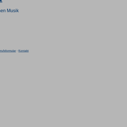
k
hen Musik
rufsformular
-
Kontakt