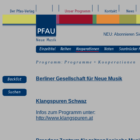
NEU: Abonnieren S
P r o g r a m m : P r o g r a m m e + K o o p e r a t i o n e n
Berliner Gesellschaft für Neue Musik
Klangspuren Schwaz
Infos zum Programm unter:
http://www.klangspuren.at