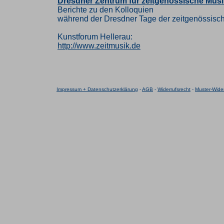
Dresdner Zentrum für zeitgenössische Musi
Berichte zu den Kolloquien
während der Dresdner Tage der zeitgenössisc
Kunstforum Hellerau:
http://www.zeitmusik.de
Impressum + Datenschutzerklärung
-
AGB
-
Widerrufsrecht
-
Muster-Wider