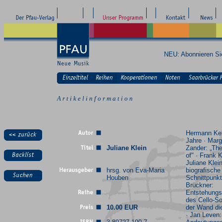
NEU: Abonnieren S
A r t i k e l i n f o r m a t i o n
Hermann Kel
Jahre · Marg
Juliane Klein
Zander: „Th
of" · Frank 
Juliane Klein
hrsg. von Eva-Maria
biografische
Houben
Schnittpunkte
Brückner:
Entstehungs
des Cello-S
10.00 EUR
der Wand di
· Jan Leven: