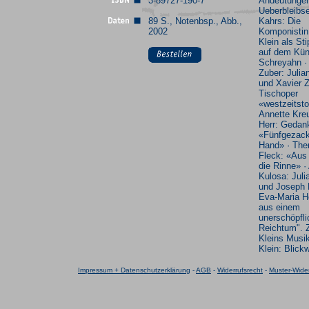
3-89727-190-7
Andeutunge
Ueberbleibse
89 S., Notenbsp., Abb.,
Kahrs: Die
2002
Komponistin
Klein als Sti
auf dem Kün
Schreyahn ·
Zuber: Julia
und Xavier 
Tischoper
«westzeitsto
Annette Kreu
Herr: Gedan
«Fünfgezackt
Hand» · The
Fleck: «Aus
die Rinne» ·
Kulosa: Juli
und Joseph 
Eva-Maria Ho
aus einem
unerschöpfl
Reichtum". 
Kleins Musik
Klein: Blick
Impressum + Datenschutzerklärung
-
AGB
-
Widerrufsrecht
-
Muster-Wider