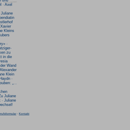
n und
l · Axel
 Juliane
pendiatin
stlerhof
 Xavier
ne Kleins
Zubers
ry» ·
tziger-
ken zu
 in die
resia
 der Wand
 Alexander
ane Klein
Haydn ·
uben: „...
ichen
Zu Juliane
 · Juliane
wechsel!
rufsformular
-
Kontakt