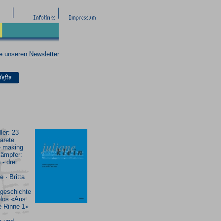
ie unseren
Newsletter
ler: 23
arete
e making
Kämpfer:
 - drei
 · Britta
geschichte
olos «Aus
e Rinne 1»