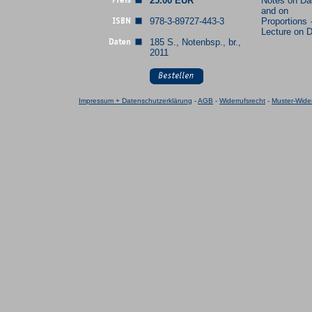
25.00 EUR
Notes on Da
and on
978-3-89727-443-3
Proportions 
Lecture on 
185 S., Notenbsp., br.,
2011
Impressum + Datenschutzerklärung
-
AGB
-
Widerrufsrecht
-
Muster-Wider