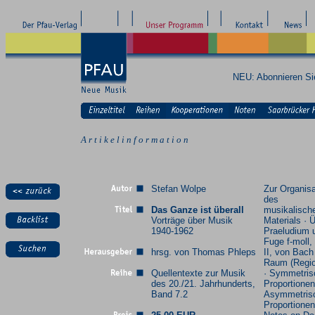
NEU: Abonnieren S
A r t i k e l i n f o r m a t i o n
Stefan Wolpe
Zur Organisa
des
Das Ganze ist überall
musikalisch
Vorträge über Musik
Materials · 
1940-1962
Praeludium 
Fuge f-moll
hrsg. von Thomas Phleps
II, von Bach
Raum (Regi
Quellentexte zur Musik
· Symmetris
des 20./21. Jahrhunderts,
Proportionen
Band 7.2
Asymmetris
Proportionen