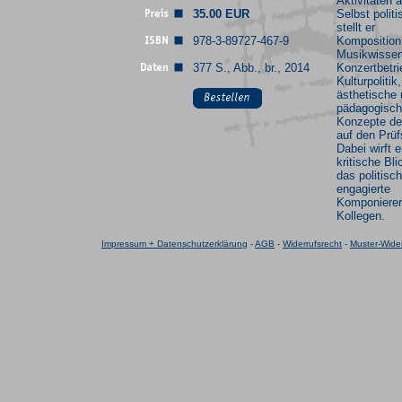
Aktivitäten 
35.00 EUR
Selbst politis
stellt er
978-3-89727-467-9
Komposition
Musikwissen
377 S., Abb., br., 2014
Konzertbetri
Kulturpolitik,
ästhetische
pädagogisc
Konzepte der
auf den Prüf
Dabei wirft 
kritische Bli
das politisch
engagierte
Komponieren
Kollegen.
Impressum + Datenschutzerklärung
-
AGB
-
Widerrufsrecht
-
Muster-Wider