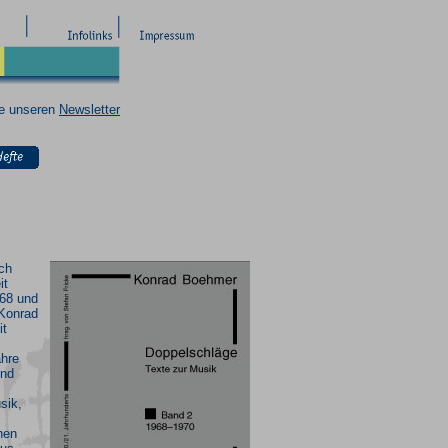
ie unseren
Newsletter
sch
it
68 und
 Konrad
it
ahre
und
sik,
chen