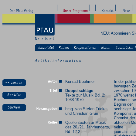
NEU: Abonnieren S
A r t i k e l i n f o r m a t i o n
Konrad Boehmer
In der politi
bewegten Ze
Doppelschläge
zwischen 19
Texte zur Musik Bd. 2:
1970 weitet
1968-1970
Boehmer, se
Beginn der
hrsg. von Stefan Fricke
sechziger J
und Christian Grün
Komponist 
Chronist der
Quellentexte zur Musik
aktuellen Mu
des 20./21. Jahrhunderts,
seine
Bd. 12.2
journalistis