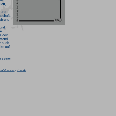
aus.
iert,
 und
schaft,
eb und
 und
he
 Zeit
stand.
er auch
cke auf
 seiner
rufsformular
-
Kontakt