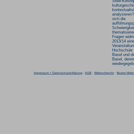
Stille-Konze
kulturgeschi
kontextualis
analysieren
sich die
aufführungs
Schwierigkei
thematisier
Fragen widm
2013/14 ein
Veranstaltun
Hochschule 
Basel und de
Basel, deren
wiedergegeb
Impressum + Datenschutzerklärung
-
AGB
-
Widerrufsrecht
-
Muster-Wider