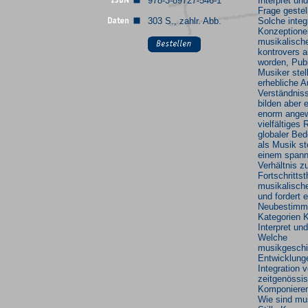
978-3-89727-546-1
Interpret un
Frage gestel
303 S., zahlr. Abb.
Solche integ
Konzeptione
musikalische
kontrovers
worden, Pub
Musiker stel
erhebliche A
Verständniss
bilden aber 
enorm ange
vielfältiges 
globaler Bed
als Musik st
einem spann
Verhältnis z
Fortschritts
musikalisch
und fordert 
Neubestimm
Kategorien 
Interpret und
Welche
musikgeschi
Entwicklung
Integration v
zeitgenössi
Komponieren
Wie sind mu