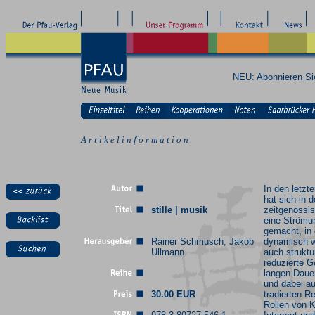
NEU: Abonnieren S
A r t i k e l i n f o r m a t i o n
In den letzt
hat sich in d
stille | musik
zeitgenössi
eine Strömu
gemacht, in 
Rainer Schmusch, Jakob
dynamisch w
Ullmann
auch struktu
reduzierte G
langen Daue
und dabei au
30.00 EUR
tradierten R
Rollen von 