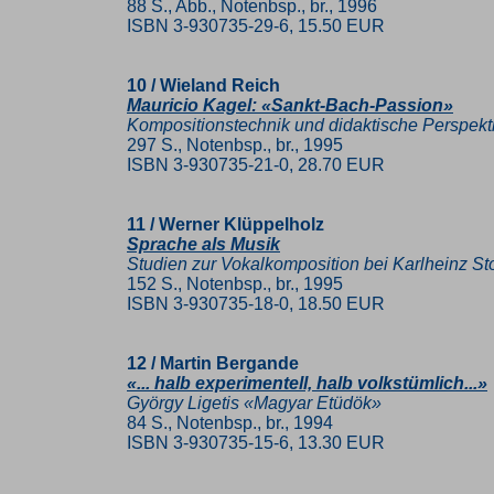
88 S., Abb., Notenbsp., br., 1996
ISBN 3-930735-29-6, 15.50 EUR
10 / Wieland Reich
Mauricio Kagel: «Sankt-Bach-Passion»
Kompositionstechnik und didaktische Perspekt
297 S., Notenbsp., br., 1995
ISBN 3-930735-21-0, 28.70 EUR
11 / Werner Klüppelholz
Sprache als Musik
Studien zur Vokalkomposition bei Karlheinz S
152 S., Notenbsp., br., 1995
ISBN 3-930735-18-0, 18.50 EUR
12 / Martin Bergande
«... halb experimentell, halb volkstümlich...»
György Ligetis «Magyar Etüdök»
84 S., Notenbsp., br., 1994
ISBN 3-930735-15-6, 13.30 EUR