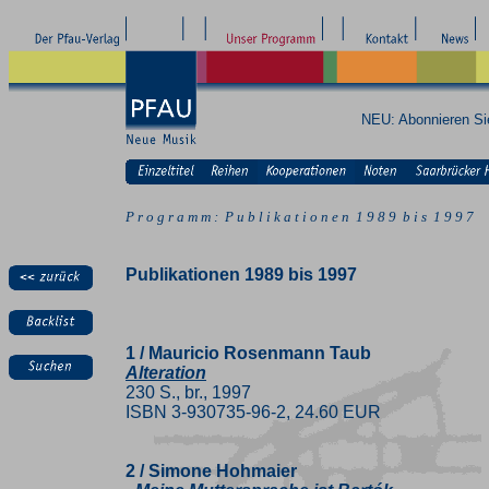
NEU: Abonnieren S
P r o g r a m m : P u b l i k a t i o n e n 1 9 8 9 b i s 1 9 9 7
Publikationen 1989 bis 1997
1 / Mauricio Rosenmann Taub
Alteration
230 S., br., 1997
ISBN 3-930735-96-2, 24.60 EUR
2 / Simone Hohmaier