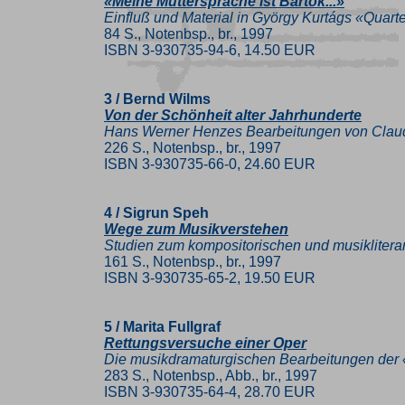
«Meine Muttersprache ist Bartók...»
Einfluß und Material in György Kurtágs «Quartet
84 S., Notenbsp., br., 1997
ISBN 3-930735-94-6, 14.50 EUR
3 / Bernd Wilms
Von der Schönheit alter Jahrhunderte
Hans Werner Henzes Bearbeitungen von Claudio 
226 S., Notenbsp., br., 1997
ISBN 3-930735-66-0, 24.60 EUR
4 / Sigrun Speh
Wege zum Musikverstehen
Studien zum kompositorischen und musiklitera
161 S., Notenbsp., br., 1997
ISBN 3-930735-65-2, 19.50 EUR
5 / Marita Fullgraf
Rettungsversuche einer Oper
Die musikdramaturgischen Bearbeitungen der 
283 S., Notenbsp., Abb., br., 1997
ISBN 3-930735-64-4, 28.70 EUR