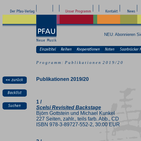
NEU: Abonnieren S
P r o g r a m m : P u b l i k a t i o n e n 2 0 1 9 / 2 0
Publikationen 2019/20
1 /
Scelsi Revisited Backstage
Björn Gottstein und Michael Kunkel
227 Seiten, zahlr., teils farb. Abb., CD
ISBN 978-3-89727-552-2, 30.00 EUR