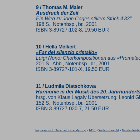
9 / Thomas M. Maier
Ausdruck der Zeit
Ein Weg zu John Cages stillem Stück 4'33''
198 S., Notenbsp., br., 2001
ISBN 3-89727-102-8, 19.50 EUR
10 / Hella Melkert
«Far del silenzio cristallo»
Luigi Nono: Chorkompositionen aus «Promete
201 S., Abb., Notenbsp., br., 2001
ISBN 3-89727-101-X, 19.50 EUR
11 / Ludmila Diatschkowa
Harmonie in der Musik des 20. Jahrhundert
hrsg. von Klaus Lagaly Übersetzung: Leonid G
152 S., Notenbsp., br., 2001
ISBN 3-89727-030-7, 21.50 EUR
Impressum + Datenschutzerklärung
-
AGB
-
Widerrufsrecht
-
Muster-Wider