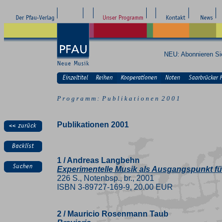
NEU: Abonnieren S
P r o g r a m m : P u b l i k a t i o n e n 2 0 0 1
Publikationen 2001
1 / Andreas Langbehn
Experimentelle Musik als Ausgangspunkt f
226 S., Notenbsp., br., 2001
ISBN 3-89727-169-9, 20.00 EUR
2 / Mauricio Rosenmann Taub