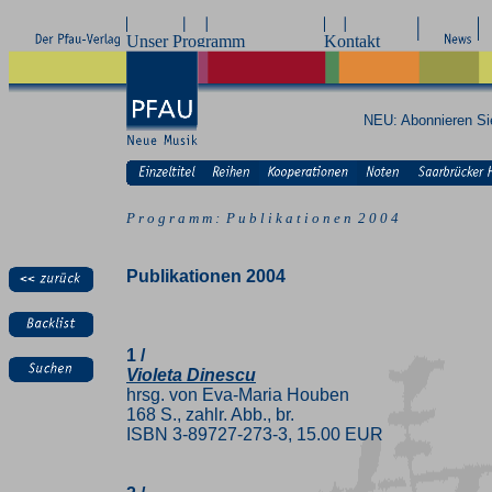
NEU: Abonnieren S
P r o g r a m m : P u b l i k a t i o n e n 2 0 0 4
Publikationen 2004
1 /
Violeta Dinescu
hrsg. von Eva-Maria Houben
168 S., zahlr. Abb., br.
ISBN 3-89727-273-3, 15.00 EUR