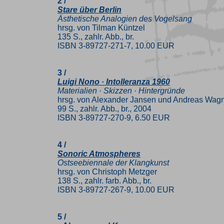
2 /
Stare über Berlin
Ästhetische Analogien des Vogelsang
hrsg. von Tilman Küntzel
135 S., zahlr. Abb., br.
ISBN 3-89727-271-7, 10.00 EUR
3 /
Luigi Nono · Intolleranza 1960
Materialien · Skizzen · Hintergründe
hrsg. von Alexander Jansen und Andreas Wagn
99 S., zahlr. Abb., br., 2004
ISBN 3-89727-270-9, 6.50 EUR
4 /
Sonoric Atmospheres
Ostseebiennale der Klangkunst
hrsg. von Christoph Metzger
138 S., zahlr. farb. Abb., br.
ISBN 3-89727-267-9, 10.00 EUR
5 /