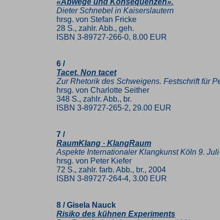
«Abwege und Konsequenzen».
Dieter Schnebel in Kaiserslautern
hrsg. von Stefan Fricke
28 S., zahlr. Abb., geh.
ISBN 3-89727-266-0, 8.00 EUR
6 /
Tacet. Non tacet
Zur Rhetorik des Schweigens. Festschrift für 
hrsg. von Charlotte Seither
348 S., zahlr. Abb., br.
ISBN 3-89727-265-2, 29.00 EUR
7 /
RaumKlang · KlangRaum
Aspekte Internationaler Klangkunst Köln 9. Jul
hrsg. von Peter Kiefer
72 S., zahlr. farb. Abb., br., 2004
ISBN 3-89727-264-4, 3.00 EUR
8 / Gisela Nauck
Risiko des kühnen Experiments