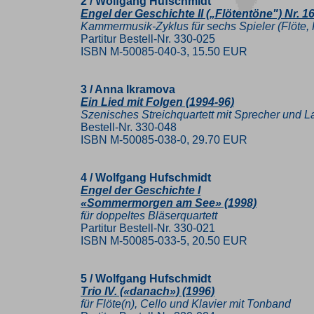
2 / Wolfgang Hufschmidt
Engel der Geschichte II („Flötentöne") Nr. 16
Kammermusik-Zyklus für sechs Spieler (Flöte, Kl
Partitur Bestell-Nr. 330-025
ISBN M-50085-040-3, 15.50 EUR
3 / Anna Ikramova
Ein Lied mit Folgen (1994-96)
Szenisches Streichquartett mit Sprecher und L
Bestell-Nr. 330-048
ISBN M-50085-038-0, 29.70 EUR
4 / Wolfgang Hufschmidt
Engel der Geschichte I
«Sommermorgen am See» (1998)
für doppeltes Bläserquartett
Partitur Bestell-Nr. 330-021
ISBN M-50085-033-5, 20.50 EUR
5 / Wolfgang Hufschmidt
Trio IV. («danach») (1996)
für Flöte(n), Cello und Klavier mit Tonband