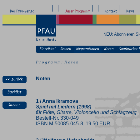
NEU: Abonnieren S
P r o g r a m m : N o t e n
Noten
1 / Anna Ikramova
Spiel mit Liedern (1998)
für Flöte, Gitarre, Violoncello und Schlagzeug
Bestell-Nr. 330-049
ISBN M-50085-045-8, 19.50 EUR