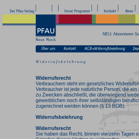
NEU: Abonnieren S
W i d e r r u f s b e l e h r u n g
Widerrufsrecht
Verbrauchern steht ein gesetzliches Widerrufsr
Verbraucher ist jede natürliche Person, die ei
zu Zwecken abschließt, die überwiegend weder
gewerblichen noch ihrer selbständigen beruflic
zugerechnet werden können (§ 13 BGB).
Widerrufsbelehrung
Widerrufsrecht
Sie haben das Recht, binnen vierzehn Tagen 