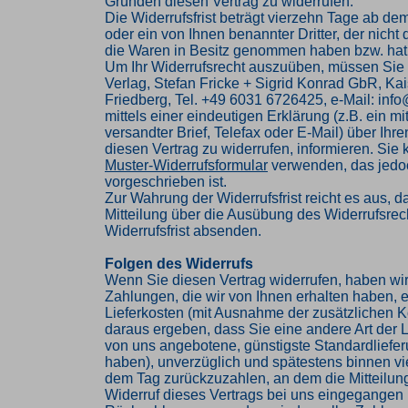
Gründen diesen Vertrag zu widerrufen.
Die Widerrufsfrist beträgt vierzehn Tage ab de
oder ein von Ihnen benannter Dritter, der nicht d
die Waren in Besitz genommen haben bzw. hat
Um Ihr Widerrufsrecht auszuüben, müssen Sie
Verlag, Stefan Fricke + Sigrid Konrad GbR, Kai
Friedberg, Tel. +49 6031 6726425, e-Mail: inf
mittels einer eindeutigen Erklärung (z.B. ein mi
versandter Brief, Telefax oder E-Mail) über Ihr
diesen Vertrag zu widerrufen, informieren. Sie
Muster-Widerrufsformular
verwenden, das jedoc
vorgeschrieben ist.
Zur Wahrung der Widerrufsfrist reicht es aus, d
Mitteilung über die Ausübung des Widerrufsrech
Widerrufsfrist absenden.
Folgen des Widerrufs
Wenn Sie diesen Vertrag widerrufen, haben wir
Zahlungen, die wir von Ihnen erhalten haben, e
Lieferkosten (mit Ausnahme der zusätzlichen Ko
daraus ergeben, dass Sie eine andere Art der L
von uns angebotene, günstigste Standardliefe
haben), unverzüglich und spätestens binnen v
dem Tag zurückzuzahlen, an dem die Mitteilung
Widerruf dieses Vertrags bei uns eingegangen i