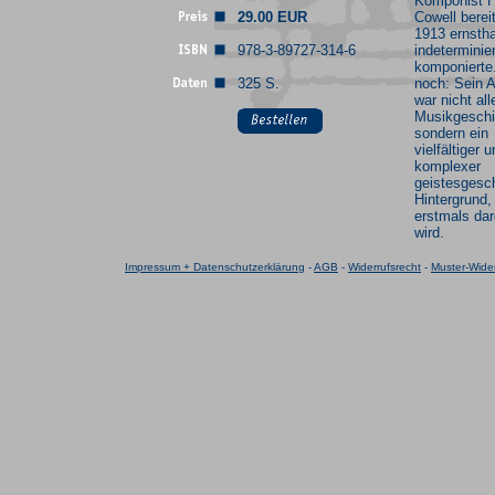
Komponist 
29.00 EUR
Cowell berei
1913 ernstha
978-3-89727-314-6
indeterminier
komponierte
325 S.
noch: Sein A
war nicht all
Musikgeschi
sondern ein
vielfältiger 
komplexer
geistesgesch
Hintergrund, 
erstmals dar
wird.
Impressum + Datenschutzerklärung
-
AGB
-
Widerrufsrecht
-
Muster-Wider