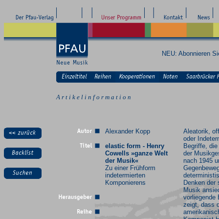
NEU: Abonnieren S
A r t i k e l i n f o r m a t i o n
Alexander Kopp
Aleatorik, o
oder Indeter
elastic form - Henry
Begriffe, di
Cowells »ganze Welt
der Musikge
der Musik«
nach 1945 u
Zu einer Frühform
Gegenbewe
indetermierten
deterministi
Komponierens
Denken der s
Musik ansie
vorliegende
zeigt, dass 
amerikanisc