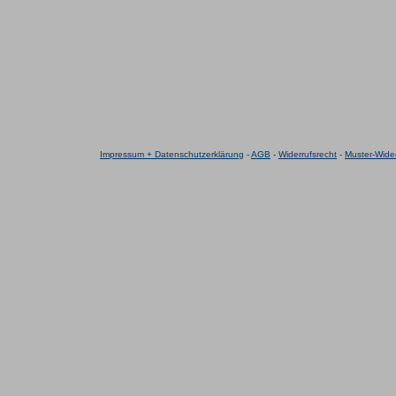
Impressum + Datenschutzerklärung
-
AGB
-
Widerrufsrecht
-
Muster-Wider