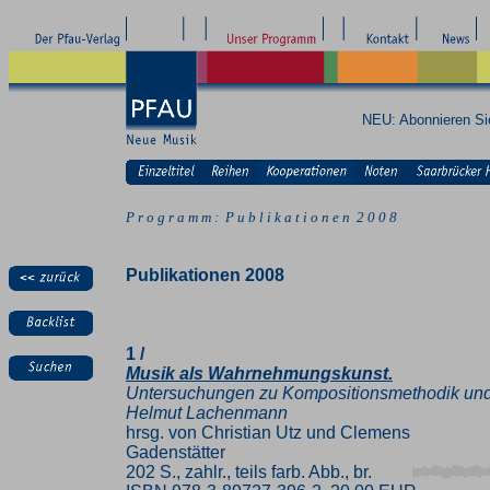
NEU: Abonnieren S
P r o g r a m m : P u b l i k a t i o n e n 2 0 0 8
Publikationen 2008
1 /
Musik als Wahrnehmungskunst.
Untersuchungen zu Kompositionsmethodik und 
Helmut Lachenmann
hrsg. von Christian Utz und Clemens
Gadenstätter
202 S., zahlr., teils farb. Abb., br.