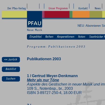
NEU: Abonnieren S
P r o g r a m m : P u b l i k a t i o n e n 2 0 0 3
Publikationen 2003
1 / Gertrud Meyer-Denkmann
Mehr als nur Töne
Aspekte des Gestischen in neuer Musik und im
109 S., Notenbsp., br., 2003
ISBN 3-89727-250-4, 18.00 EUR