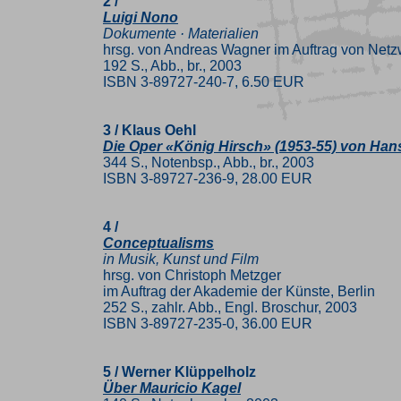
2 /
Luigi Nono
Dokumente · Materialien
hrsg. von Andreas Wagner im Auftrag von Net
192 S., Abb., br., 2003
ISBN 3-89727-240-7, 6.50 EUR
3 / Klaus Oehl
Die Oper «König Hirsch» (1953-55) von Ha
344 S., Notenbsp., Abb., br., 2003
ISBN 3-89727-236-9, 28.00 EUR
4 /
Conceptualisms
in Musik, Kunst und Film
hrsg. von Christoph Metzger
im Auftrag der Akademie der Künste, Berlin
252 S., zahlr. Abb., Engl. Broschur, 2003
ISBN 3-89727-235-0, 36.00 EUR
5 / Werner Klüppelholz
Über Mauricio Kagel