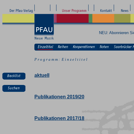
NEU: Abonnieren S
P r o g r a m m : E i n z e l t i t e l
aktuell
Publikationen 2019/20
Publikationen 2017/18