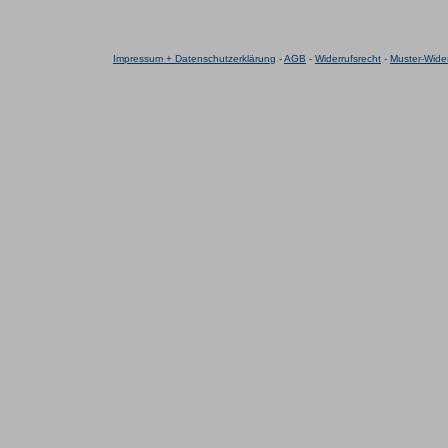
Impressum + Datenschutzerklärung
-
AGB
-
Widerrufsrecht
-
Muster-Wider