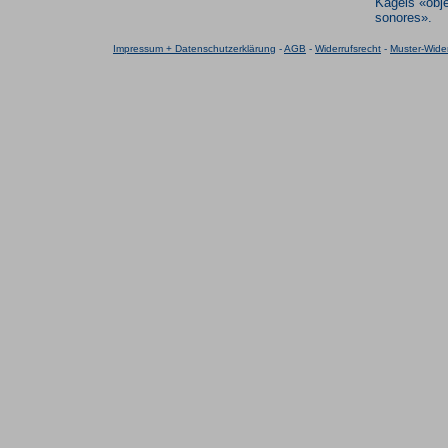
Kagels «obj
sonores».
Impressum + Datenschutzerklärung
-
AGB
-
Widerrufsrecht
-
Muster-Wider