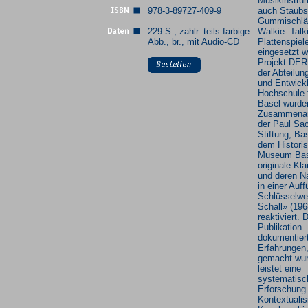
Musikinstru
978-3-89727-409-9
auch Staubs
Gummischlä
229 S., zahlr. teils farbige
Walkie- Talk
Abb., br., mit Audio-CD
Plattenspiel
eingesetzt 
Projekt DE
der Abteilu
und Entwick
Hochschule 
Basel wurde
Zusammenarb
der Paul Sa
Stiftung, Ba
dem Histori
Museum Bas
originale Kl
und deren N
in einer Auf
Schlüsselwe
Schall» (196
reaktiviert. 
Publikation
dokumentiert
Erfahrungen,
gemacht wur
leistet eine
systematisc
Erforschung
Kontextualis