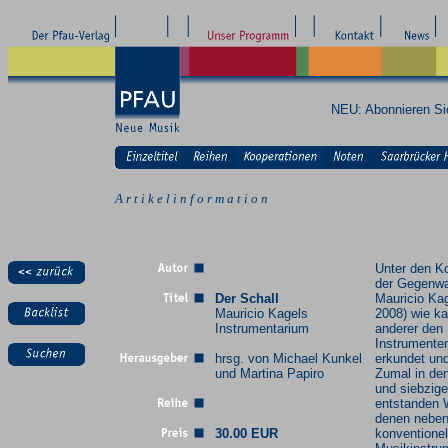
NEU: Abonnieren S
A r t i k e l i n f o r m a t i o n
Unter den K
der Gegenwa
Der Schall
Mauricio Kag
Mauricio Kagels
2008) wie k
Instrumentarium
anderer den
Instrumenten
hrsg. von Michael Kunkel
erkundet und
und Martina Papiro
Zumal in de
und siebzige
entstanden 
denen nebe
30.00 EUR
konventionel