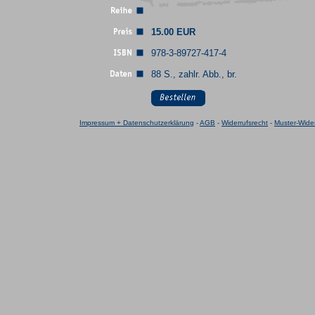
15.00 EUR
978-3-89727-417-4
88 S., zahlr. Abb., br.
Impressum + Datenschutzerklärung
-
AGB
-
Widerrufsrecht
-
Muster-Wider