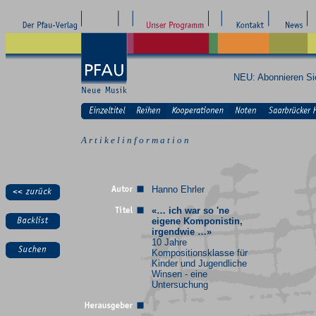
NEU: Abonnieren S
A r t i k e l i n f o r m a t i o n
Hanno Ehrler
«… ich war so 'ne
eigene Komponistin,
irgendwie …»
10 Jahre
Kompositionsklasse für
Kinder und Jugendliche
Winsen - eine
Untersuchung