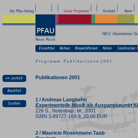
NEU: Abonnieren S
P r o g r a m m : P u b l i k a t i o n e n 2 0 0 1
Publikationen 2001
1 / Andreas Langbehn
Experimentelle Musik als Ausgangspunkt f
226 S., Notenbsp., br., 2001
ISBN 3-89727-169-9, 20.00 EUR
2 / Mauricio Rosenmann Taub