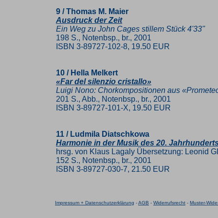
9 / Thomas M. Maier
Ausdruck der Zeit
Ein Weg zu John Cages stillem Stück 4'33''
198 S., Notenbsp., br., 2001
ISBN 3-89727-102-8, 19.50 EUR
10 / Hella Melkert
«Far del silenzio cristallo»
Luigi Nono: Chorkompositionen aus «Promete
201 S., Abb., Notenbsp., br., 2001
ISBN 3-89727-101-X, 19.50 EUR
11 / Ludmila Diatschkowa
Harmonie in der Musik des 20. Jahrhundert
hrsg. von Klaus Lagaly Übersetzung: Leonid G
152 S., Notenbsp., br., 2001
ISBN 3-89727-030-7, 21.50 EUR
Impressum + Datenschutzerklärung
-
AGB
-
Widerrufsrecht
-
Muster-Wider