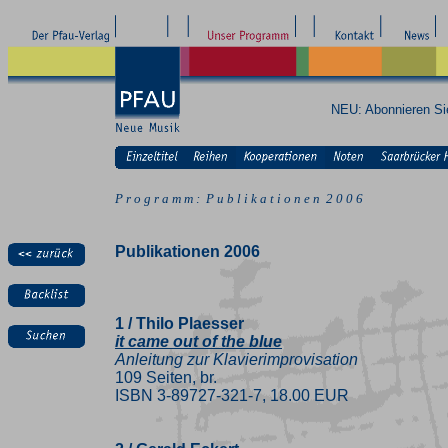
NEU: Abonnieren S
P r o g r a m m : P u b l i k a t i o n e n 2 0 0 6
Publikationen 2006
1 / Thilo Plaesser
it came out of the blue
Anleitung zur Klavierimprovisation
109 Seiten, br.
ISBN 3-89727-321-7, 18.00 EUR