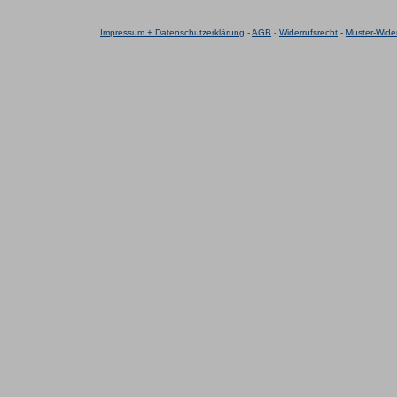
Impressum + Datenschutzerklärung
-
AGB
-
Widerrufsrecht
-
Muster-Wider